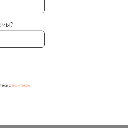
лемы?
тесь c
политикой